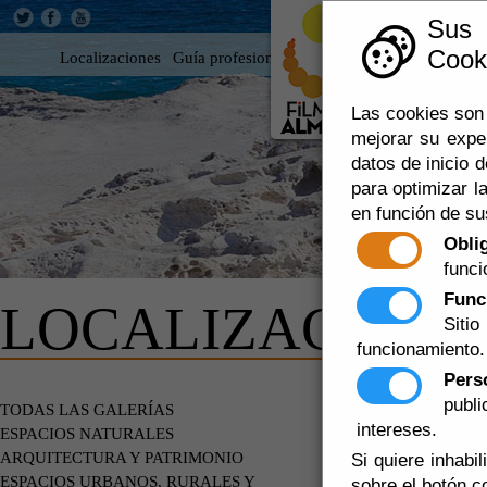
Sus
Cooki
Localizaciones
Guía profesional
Rodar en Almería
360
Las cookies son 
mejorar su expe
datos de inicio d
para optimizar la
en función de su
Obli
funci
Func
LOCALIZACIONE
Siti
funcionamiento.
Pers
publ
EDIFICIOS
TODAS LAS GALERÍAS
intereses.
ESPACIOS NATURALES
ARQUITECTURA Y PATRIMONIO
Si quiere inhabi
ESPACIOS URBANOS, RURALES Y
sobre el botón c