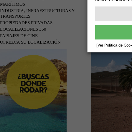
MARÍTIMOS
INDUSTRIA, INFRAESTRUCTURAS Y
TRANSPORTES
PROPIEDADES PRIVADAS
LOCALIZACIONES 360
PAISAJES DE CINE
OFREZCA SU LOCALIZACIÓN
[Ver Política de Cook