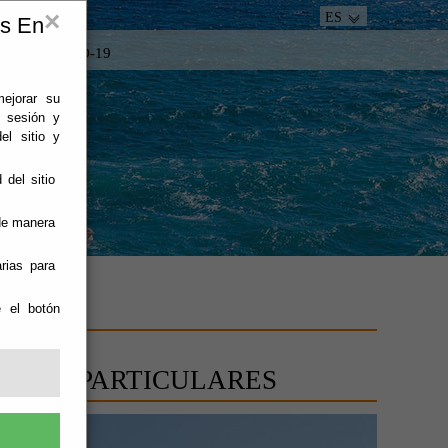
×
ES
es En
tacto
COVID-19
mejorar su
e sesión y
el sitio y
 del sitio
 de manera
rias para
e el botón
O - DE PARTICULARES