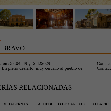
r
 BRAVO
ción:
37.048491, -2.422029
Contac
:
En pleno desierto, muy cercano al pueblo de
Contac
.
ERÍAS RELACIONADAS
O DE TABERNAS
ACUEDUCTO DE CARCAUZ
ALBARIC