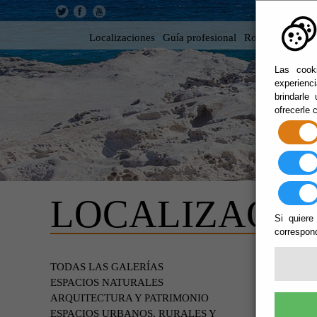
Localizaciones
Guía profesional
Rodar en Almer
Las cooki
experienc
brindarle
ofrecerle 
LOCALIZACIO
Si quiere
correspond
PATR
TODAS LAS GALERÍAS
ESPACIOS NATURALES
ARQUITECTURA Y PATRIMONIO
ESPACIOS URBANOS, RURALES Y