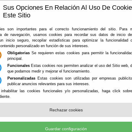
Sus Opciones En Relación Al Uso De Cooki
Este Sitio
ía
360
Almería
Rodado en Almería
Noticias
Con
es son importantes para el correcto funcionamiento del sitio. Para 
ia de navegación, usamos cookies para recordar sus datos de inicio d
 un inicio seguro, recopilar estadísticas para optimizar la funcionalidad d
contenido personalizado en función de sus intereses.
Obligatorias
Se requieren estas cookies para permitir la funcionalidad
principal.
Funcionales
Estas cookies nos permiten analizar el uso del Sitio web,
que podamos medir y mejorar el funcionamiento.
Personalizadas
Estas cookies son utilizadas por empresas publicita
NES
publicar anuncios relevantes para sus intereses.
 inhabilitar las cookies funcionales y/o personalizadas, haga click sobr
iente.
IMONIO INDUSTRIAL - PATRIMONI
Rechazar cookies
Guardar configuración