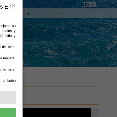
×
ES
es En
tacto
COVID-19
mejorar su
e sesión y
el sitio y
 del sitio
 de manera
rias para
e el botón