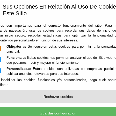
Sus Opciones En Relación Al Uso De Cooki
Este Sitio
ía
360
Almería
Rodado en Almería
Noticias
Con
es son importantes para el correcto funcionamiento del sitio. Para 
ia de navegación, usamos cookies para recordar sus datos de inicio d
 un inicio seguro, recopilar estadísticas para optimizar la funcionalidad d
contenido personalizado en función de sus intereses.
Obligatorias
Se requieren estas cookies para permitir la funcionalidad
principal.
Funcionales
Estas cookies nos permiten analizar el uso del Sitio web,
que podamos medir y mejorar el funcionamiento.
Personalizadas
Estas cookies son utilizadas por empresas publicita
NES
publicar anuncios relevantes para sus intereses.
 inhabilitar las cookies funcionales y/o personalizadas, haga click sobr
iente.
ICIOS SINGULARES - PATRIMONIO
Rechazar cookies
Guardar configuración