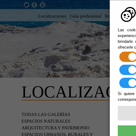
Localizaciones
Guía profesional
Rodar en Almer
Las cooki
experienc
brindarle
ofrecerle 
LOCALIZACIO
Si quiere
correspond
EDIF
TODAS LAS GALERÍAS
ESPACIOS NATURALES
ARQUITECTURA Y PATRIMONIO
ESPACIOS URBANOS, RURALES Y