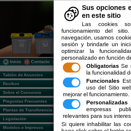
Sus opciones e
en este sitio
Las cookies so
funcionamiento del siti
navegación, usamos cookies
sesión y brindarle un inic
optimizar la funcionalid
personalizado en función de
Inicio
Contacto
Localización
Quién Somos
Obligatorias
Se r
la funcionalidad de
Usted se encuentra aquí:
Inicio
/
/
Lavado
Tablón de Anuncios
Funcionales
Esta
Recibos
Escuchar
uso del Sitio w
Descripción del Servicio.
Sobre el Consorcio
mejorar el funcionamiento.
Preguntas Frecuentes
Personalizadas
E
empresas publi
Plantas de Transferencia
relevantes para sus intere
Legislación
Si quiere inhabilitar las c
Modelos e Impresos
haga click sobre el botón c