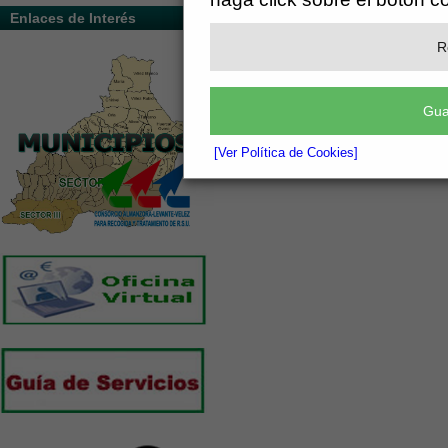
Enlaces de Interés
R
Gua
[Ver Política de Cookies]