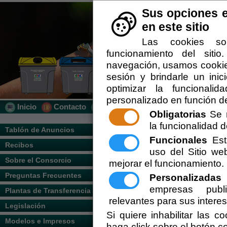
Sus opciones e
en este sitio
Las cookies so
funcionamiento del siti
navegación, usamos cookies
sesión y brindarle un inic
optimizar la funcionalid
personalizado en función de
Inicio
Contacto
Localización
Quién Somos
Obligatorias
Se r
la funcionalidad de
Tablón de Anuncios
Funcionales
Esta
Recibos
uso del Sitio w
Sobre el Consorcio
mejorar el funcionamiento.
Preguntas Frecuentes
Personalizadas
E
empresas publi
Plantas de Transferencia
relevantes para sus intere
Legislación
Si quiere inhabilitar las c
Modelos e Impresos
haga click sobre el botón c