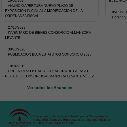
19/01/2024
ELECTRÓN
ANUNCIO APERTURA NUEVO PLAZO DE
EXPOSICION INICIAL A LA MODIFICACION DE LA
05/10/20
ORDENANZA FISCAL
Horario y
27/10/2023
INVENTARIO DE BIENES CONSORCIO ALMANZORA
LEVANTE
30/10/2020
PUBLICACION BOJA ESTATUTOS CONSORCIO 2020
10/04/2019
ORDENANZA FISCAL REGULADORA DE LA TASA DE
R.S.U. DEL CONSORCIO ALMANZORA LEVANTE VÉLEZ
Ver todos los Anuncios
Este proyecto ha sido incentivado por la Consejaría de
Innovación, Ciencia y Empresa de la Junta de Andalucía
ORDEN 23 de Junio de 2008