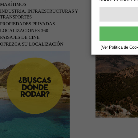
MARÍTIMOS
INDUSTRIA, INFRAESTRUCTURAS Y
TRANSPORTES
PROPIEDADES PRIVADAS
LOCALIZACIONES 360
PAISAJES DE CINE
OFREZCA SU LOCALIZACIÓN
[Ver Política de Cook