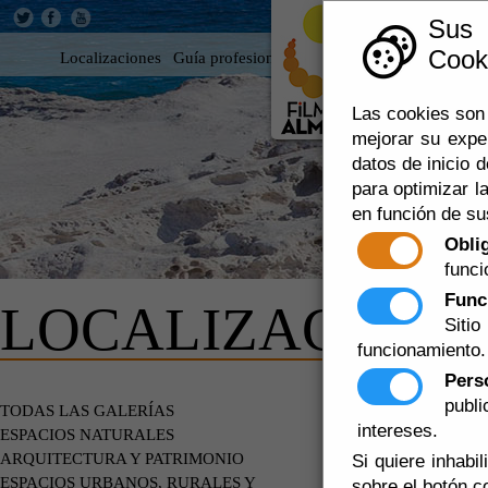
Sus
Cooki
Localizaciones
Guía profesional
Rodar en Almería
360
Las cookies son 
mejorar su expe
datos de inicio d
para optimizar la
en función de su
Obli
funci
Func
LOCALIZACIONE
Siti
funcionamiento.
Pers
publ
ESPACIOS 
TODAS LAS GALERÍAS
intereses.
ESPACIOS NATURALES
ARQUITECTURA Y PATRIMONIO
Si quiere inhabi
ESPACIOS URBANOS, RURALES Y
sobre el botón c