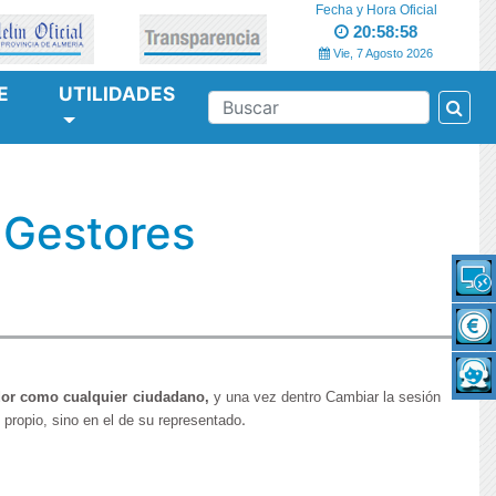
Fecha y Hora Oficial
20:58:59
Vie, 7 Agosto 2026
E
UTILIDADES
Bus
BUSCAR
 Gestores
ador como cualquier ciudadano,
y
una vez dentro Cambiar la sesión
.
propio, sino en el de su representado