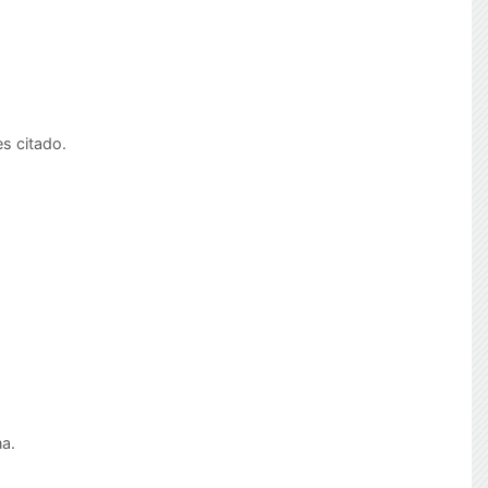
es citado.
na.